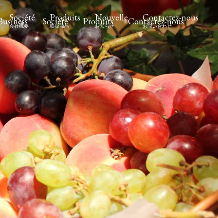
Société
Produits
Nouvelle
Contactez-nous
Business
Société
Produits
Contactez-nous