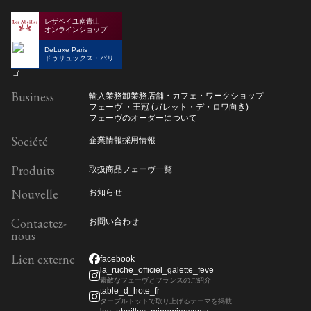
レザベイユ南青山
オンラインショップ
DeLuxe Paris
ドゥリュックス・パリ
Business
輸入業務
卸業務
店舗・カフェ・ワークショップ
フェーヴ ・王冠 (ガレット・デ・ロワ向き)
フェーヴのオーダーについて
Société
企業情報
採用情報
Produits
取扱商品
フェーヴ一覧
Nouvelle
お知らせ
Contactez-
お問い合わせ
nous
Lien externe
facebook
la_ruche_officiel_galette_feve
素敵なフェーヴとフランスのご紹介
table_d_hote_fr
ターブルドットで取り上げるテーマを掲載