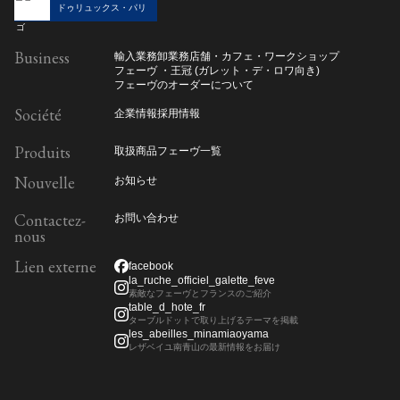
ドゥリュックス・パリ
Business
輸入業務
卸業務
店舗・カフェ・ワークショップ
フェーヴ ・王冠 (ガレット・デ・ロワ向き)
フェーヴのオーダーについて
Société
企業情報
採用情報
Produits
取扱商品
フェーヴ一覧
Nouvelle
お知らせ
Contactez-
お問い合わせ
nous
Lien externe
facebook
la_ruche_officiel_galette_feve
素敵なフェーヴとフランスのご紹介
table_d_hote_fr
ターブルドットで取り上げるテーマを掲載
les_abeilles_minamiaoyama
レザベイユ南青山の最新情報をお届け