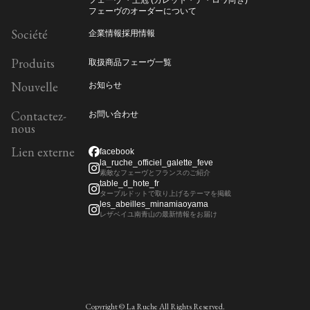
フェーヴ ・王冠 (ガレット・デ・ロワ向き)
フェーヴのオーダーについて
Société
企業情報
採用情報
Produits
取扱商品
フェーヴ一覧
Nouvelle
お知らせ
Contactez-
お問い合わせ
nous
Lien externe
facebook
la_ruche_officiel_galette_feve
素敵なフェーヴとフランスのご紹介
table_d_hote_fr
ターブルドットで取り上げるテーマを掲載
les_abeilles_minamiaoyama
レザベイユ南青山の最新情報をお届け
Copyright © La Ruche All Rights Reserved.