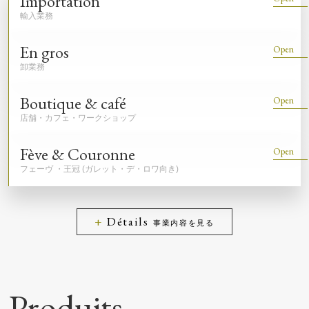
Importation
En gros
Boutique & café
Fève & Couronne
Détails
事業内容を見る
Produits