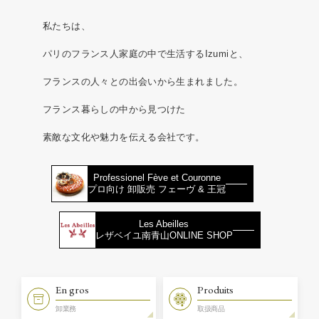
私たちは、
パリのフランス人家庭の中で生活するIzumiと、
フランスの人々との出会いから生まれました。
フランス暮らしの中から見つけた
素敵な文化や魅力を伝える会社です。
Professionel Fève et Couronne
プロ向け 卸販売 フェーヴ & 王冠
Les Abeilles
レザベイユ南青山ONLINE SHOP
En gros
Produits
卸業務
取扱商品