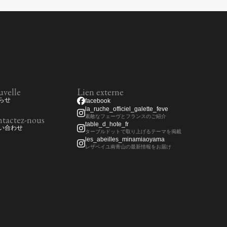
velle
Lien externe
らせ
facebook
la_ruche_officiel_galette_feve
素敵なフェーヴとフランスのご紹介
tactez-nous
table_d_hote_fr
い合わせ
ターブルドットで取り上げるテーマを掲載
les_abeilles_minamiaoyama
レザベイユ南青山の最新情報をお届け