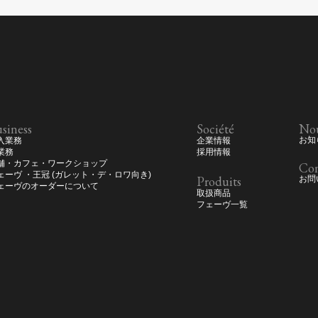
siness
Société
Nou
お知
入業務
企業情報
業務
採用情報
舗・カフェ・ワークショップ
Con
ェーヴ ・王冠 (ガレット・デ・ロワ向き)
Produits
お問
ェーヴのオーダーについて
取扱商品
フェーヴ一覧