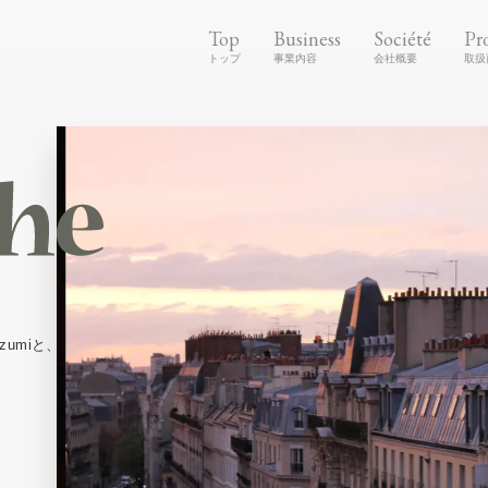
Top
Business
Société
Pr
umiと、