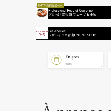
2027年新商品受付中
Professionel Fève et Couronne
プロ向け 卸販売 フェーヴ & 王冠
Les Abeilles
レザベイユ南青山ONLINE SHOP
En gros
卸業務