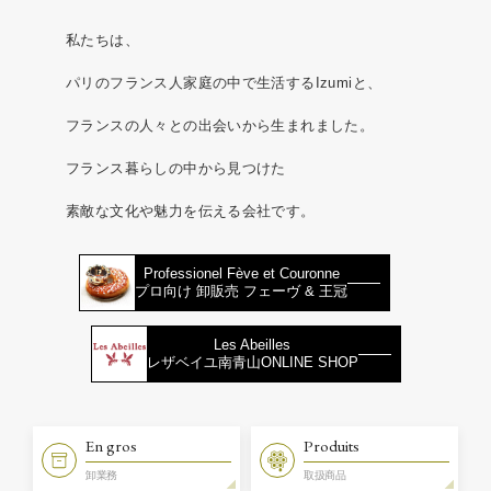
私たちは、
パリのフランス人家庭の中で生活するIzumiと、
フランスの人々との出会いから生まれました。
フランス暮らしの中から見つけた
素敵な文化や魅力を伝える会社です。
Professionel Fève et Couronne
プロ向け 卸販売 フェーヴ & 王冠
Les Abeilles
レザベイユ南青山ONLINE SHOP
En gros
Produits
卸業務
取扱商品