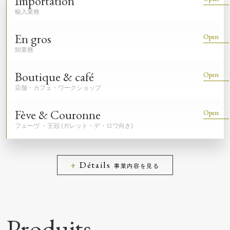
Importation
En gros
Boutique & café
Fève & Couronne
Détails
事業内容を見る
Produits