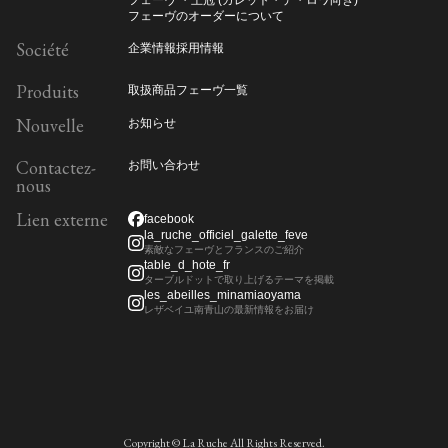
フェーヴ ・王冠 (ガレット・デ・ロワ向き)
フェーヴのオーダーについて
Société
企業情報
採用情報
Produits
取扱商品
フェーヴ一覧
Nouvelle
お知らせ
Contactez-
お問い合わせ
nous
Lien externe
facebook
la_ruche_officiel_galette_feve
素敵なフェーヴとフランスのご紹介
table_d_hote_fr
ターブルドットで取り上げるテーマを掲載
les_abeilles_minamiaoyama
レザベイユ南青山の最新情報をお届け
Copyright © La Ruche All Rights Reserved.