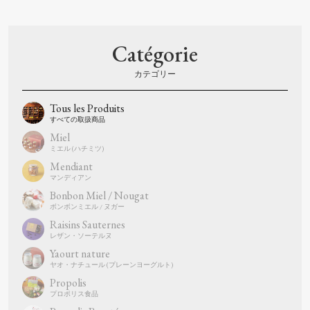
Catégorie
Tous les Produits
Miel
Mendiant
Bonbon Miel / Nougat
Raisins Sauternes
Yaourt nature
Propolis