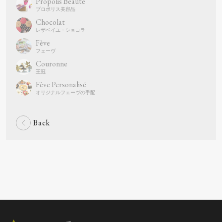
Propolis Beauté
Chocolat
Fève
Couronne
Fève Personalisé
Back