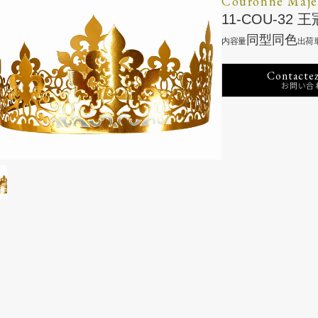
Couronne Maje
11-COU-3
同型同色
Contactez