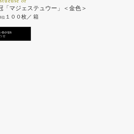
stueuse or
2 王冠「マジェステュウー」＜金色＞
１００枚／ 箱
-nous