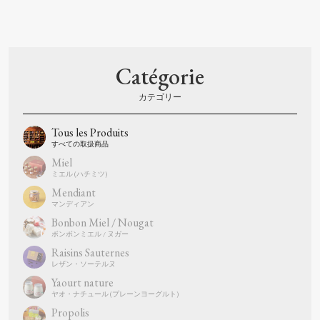
Catégorie
Tous les Produits
Miel
Mendiant
Bonbon Miel / Nougat
Raisins Sauternes
Yaourt nature
Propolis