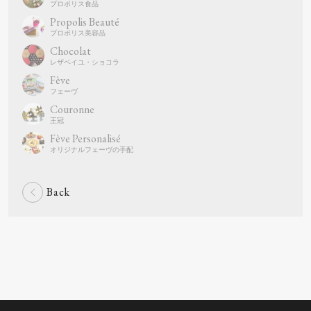
Propolis Beauté
Chocolat
Fève
Couronne
Fève Personalisé
Back