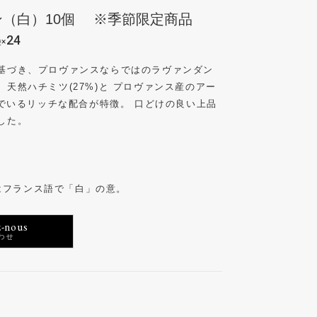
（白）10個 ※季節限定商品
24
×
基づき、プロヴァンスならではのラヴァンダン
天然ハチミツ(27%)と プロヴァンス産のアー
んでいるリッチな配合が特徴。 口どけの良い上品
した。
)とはフランス語で「白」の意。
-nous