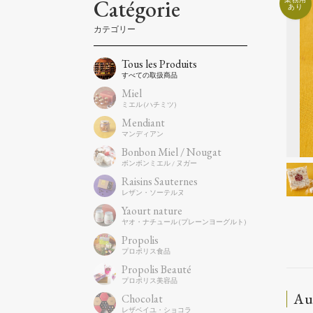
Catégorie
Tous les Produits
Miel
Mendiant
Bonbon Miel / Nougat
Raisins Sauternes
Yaourt nature
Propolis
Propolis Beauté
Au
Chocolat