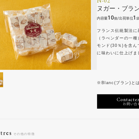
N-02
ヌガー・ブラン
10
1
/
フランス伝統製法に
（ラべンダーの一種）
モンド(30％)を含
に味わいに仕上げま
※Blanc(ブラン
Contactez
tres