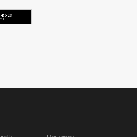
-nous
velle
Lien externe