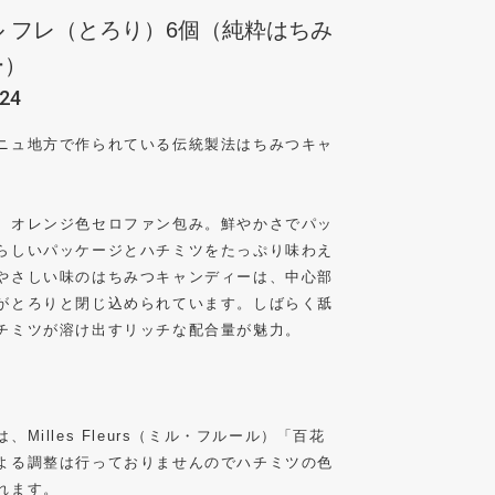
 フレ（とろり）6個（純粋はちみ
ー）
24
ニュ地方で作られている伝統製法はちみつキャ
、オレンジ色セロファン包み。鮮やかさでパッ
らしいパッケージとハチミツをたっぷり味わえ
やさしい味のはちみつキャンディーは、中心部
がとろりと閉じ込められています。しばらく舐
チミツが溶け出すリッチな配合量が魅力。
Milles Fleurs（ミル・フルール）「百花
よる調整は行っておりませんのでハチミツの色
れます。