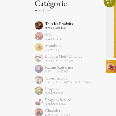
Catégorie
Tous les Produits
Miel
Mendiant
Bonbon Miel / Nougat
Raisins Sauternes
Yaourt nature
Propolis
Propolis Beauté
Chocolat