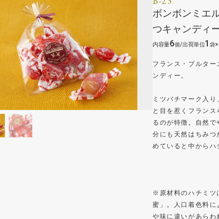
B-23
ボンボンミエル
つキャンディ
6
1
/
×
フランス・ブルター
ンディー。
ミツバチマーク入り
と目を惹くフランス
るのが特徴。自然で
分にも天然はちみつ
めていると中からハ
※原材料のハチミツは、
蜜」。人口着色料に
や味に違いがあらわ