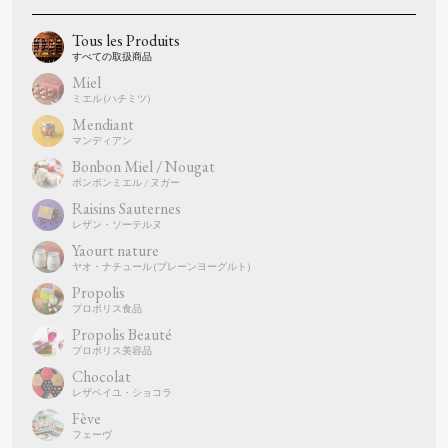
Tous les Produits
Miel
Mendiant
Bonbon Miel / Nougat
Raisins Sauternes
Yaourt nature
Propolis
Propolis Beauté
Chocolat
Fève