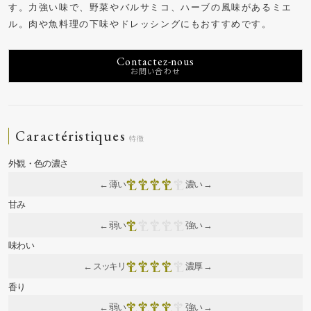
す。力強い味で、野菜やバルサミコ、ハーブの風味があるミエ
ル。肉や魚料理の下味やドレッシングにもおすすめです。
Contactez-nous
Caractéristiques
← 薄い
濃い →
← 弱い
強い →
← スッキリ
濃厚 →
← 弱い
強い →