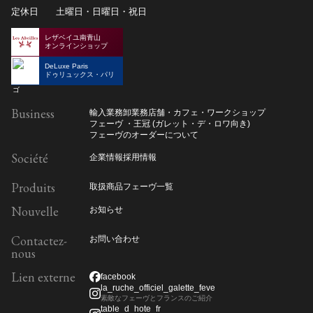
定休日
土曜日・日曜日・祝日
レザベイユ南青山
オンラインショップ
DeLuxe Paris
ドゥリュックス・パリ
Business
輸入業務
卸業務
店舗・カフェ・ワークショップ
フェーヴ ・王冠 (ガレット・デ・ロワ向き)
フェーヴのオーダーについて
Société
企業情報
採用情報
Produits
取扱商品
フェーヴ一覧
Nouvelle
お知らせ
Contactez-
お問い合わせ
nous
Lien externe
facebook
la_ruche_officiel_galette_feve
素敵なフェーヴとフランスのご紹介
table_d_hote_fr