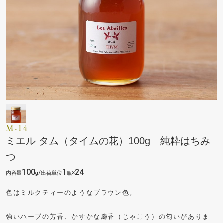
M-14
ミエル タム（タイムの花）100g 純粋はちみ
つ
100
1
24
/
×
色はミルクティーのようなブラウン色。
強いハーブの芳香、かすかな麝香（じゃこう）の匂いがありま