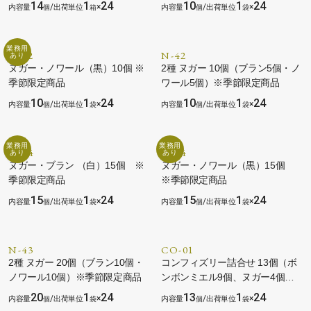
ー）
14
1
24
10
1
24
/
×
/
×
N-12
N-42
ヌガー・ノワール（黒）10個 ※
2種 ヌガー 10個（ブラン5個・ノ
季節限定商品
ワール5個）※季節限定商品
10
1
24
10
1
24
/
×
/
×
N-04
N-14
ヌガー・ブラン （白）15個 ※
ヌガー・ノワール（黒）15個
季節限定商品
※季節限定商品
15
1
24
15
1
24
/
×
/
×
N-43
CO-01
2種 ヌガー 20個（ブラン10個・
コンフィズリー詰合せ 13個（ボ
ノワール10個）※季節限定商品
ンボンミエル9個、ヌガー4個
（白２黒２））※季節限定商品
20
1
24
13
1
24
/
×
/
×