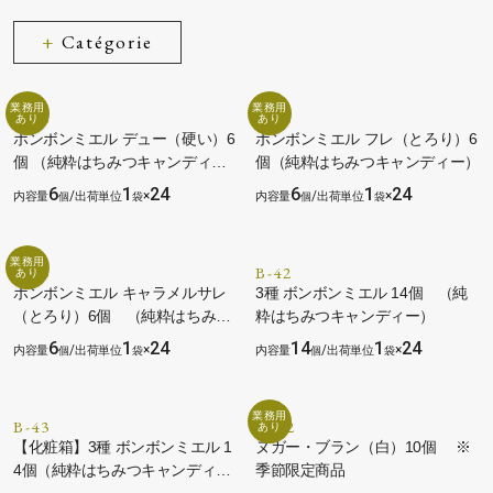
Catégorie
B-13
B-23
ボンボンミエル デュー（硬い）6
ボンボンミエル フレ（とろり）6
個 （純粋はちみつキャンディ
個（純粋はちみつキャンディー）
ー）
6
1
24
6
1
24
/
×
/
×
B-33
B-42
ボンボンミエル キャラメルサレ
3種 ボンボンミエル 14個 （純
（とろり）6個 （純粋はちみつ
粋はちみつキャンディー）
と塩キャラメルのキャンディー）
6
1
24
14
1
24
/
×
/
×
B-43
N-02
【化粧箱】3種 ボンボンミエル 1
ヌガー・ブラン（白）10個 ※
4個（純粋はちみつキャンディ
季節限定商品