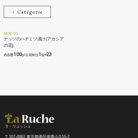
Catégorie
MX-01
ナッツのハチミツ漬け(アカシア
の花)
100
1
23
/
×
ラ・リュッシュ
〒107-0062 東京都港区南青山3-15-2