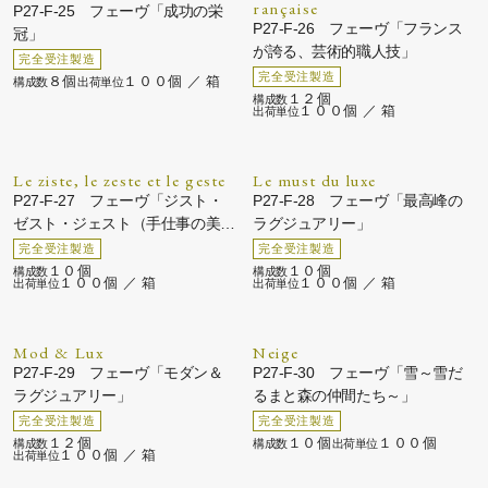
rançaise
P27-F-25 フェーヴ「成功の栄
P27-F-26 フェーヴ「フランス
冠」
が誇る、芸術的職人技」
８個
１００個 ／ 箱
１２個
１００個 ／ 箱
Le ziste, le zeste et le geste
Le must du luxe
P27-F-27 フェーヴ「ジスト・
P27-F-28 フェーヴ「最高峰の
ゼスト・ジェスト（手仕事の美
ラグジュアリー」
学）」
１０個
１０個
１００個 ／ 箱
１００個 ／ 箱
Mod & Lux
Neige
P27-F-29 フェーヴ「モダン＆
P27-F-30 フェーヴ「雪～雪だ
ラグジュアリー」
るまと森の仲間たち～」
１２個
１０個
１００個
１００個 ／ 箱