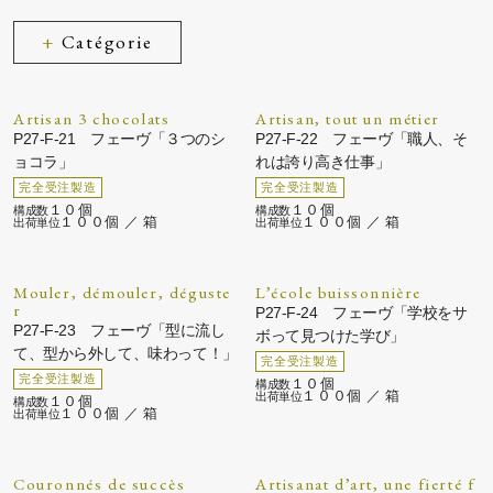
Catégorie
Artisan 3 chocolats
Artisan, tout un métier
P27-F-21 フェーヴ「３つのシ
P27-F-22 フェーヴ「職人、そ
ョコラ」
れは誇り高き仕事」
１０個
１０個
１００個 ／ 箱
１００個 ／ 箱
Mouler, démouler, déguste
L’école buissonnière
r
P27-F-24 フェーヴ「学校をサ
P27-F-23 フェーヴ「型に流し
ボって見つけた学び」
て、型から外して、味わって！」
１０個
１００個 ／ 箱
１０個
１００個 ／ 箱
Couronnés de succès
Artisanat d’art, une fierté f