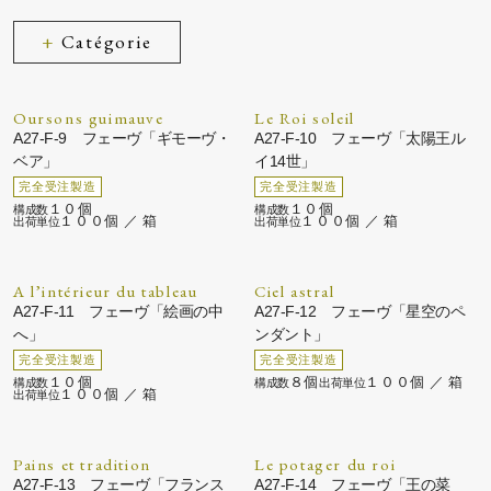
Catégorie
Oursons guimauve
Le Roi soleil
A27-F-9 フェーヴ「ギモーヴ・
A27-F-10 フェーヴ「太陽王ル
ベア」
イ14世」
１０個
１０個
１００個 ／ 箱
１００個 ／ 箱
A l’intérieur du tableau
Ciel astral
A27-F-11 フェーヴ「絵画の中
A27-F-12 フェーヴ「星空のペ
へ」
ンダント」
１０個
８個
１００個 ／ 箱
１００個 ／ 箱
Pains et tradition
Le potager du roi
A27-F-13 フェーヴ「フランス
A27-F-14 フェーヴ「王の菜