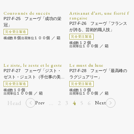
Couronnés de succès
Artisanat d’art, une fierté f
rançaise
P27-F-25 フェーヴ「成功の栄
P27-F-26 フェーヴ「フランス
冠」
が誇る、芸術的職人技」
８個
１００個 ／ 箱
１２個
１００個 ／ 箱
Le ziste, le zeste et le geste
Le must du luxe
P27-F-27 フェーヴ「ジスト・
P27-F-28 フェーヴ「最高峰の
ゼスト・ジェスト（手仕事の美
ラグジュアリー」
学）」
１０個
１０個
１００個 ／ 箱
１００個 ／ 箱
Head
...
2
3
4
5
6
Prev
Next