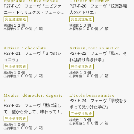
Epiphanie Deluxe fuchsia
L’atelier du luthier
P27-F-19 フェーヴ「エピファ
P27-F-20 フェーヴ「弦楽器職
ニー・ドゥリュクス・フューシ
人のアトリエ」
ャ」
１２個
１０個
１００個 ／ 箱
１００個 ／ 箱
Artisan 3 chocolats
Artisan, tout un métier
P27-F-21 フェーヴ「３つのシ
P27-F-22 フェーヴ「職人、そ
ョコラ」
れは誇り高き仕事」
１０個
１０個
１００個 ／ 箱
１００個 ／ 箱
Mouler, démouler, déguste
L’école buissonnière
r
P27-F-24 フェーヴ「学校をサ
P27-F-23 フェーヴ「型に流し
ボって見つけた学び」
て、型から外して、味わって！」
１０個
１００個 ／ 箱
１０個
１００個 ／ 箱